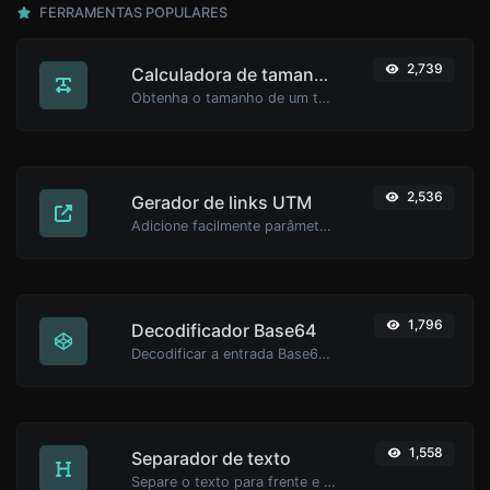
FERRAMENTAS POPULARES
2,739
Calculadora de tamanho de texto
Obtenha o tamanho de um texto em Bytes (B), Kilobytes (KB) ou Megabytes (MB).
2,536
Gerador de links UTM
Adicione facilmente parâmetros válidos UTM e gere um link UTM rastreável.
1,796
Decodificador Base64
Decodificar a entrada Base64 de volta para string.
1,558
Separador de texto
Separe o texto para frente e para trás por novas linhas, vírgulas, pontos... etc.