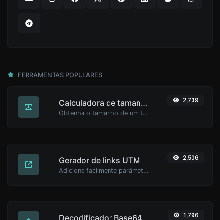
FERRAMENTAS POPULARES
2,739
Calculadora de tamanho de texto
Obtenha o tamanho de um texto em Bytes (B), Kilobytes (KB) ou Megabytes (MB).
2,536
Gerador de links UTM
Adicione facilmente parâmetros válidos UTM e gere um link UTM rastreável.
1,796
Decodificador Base64