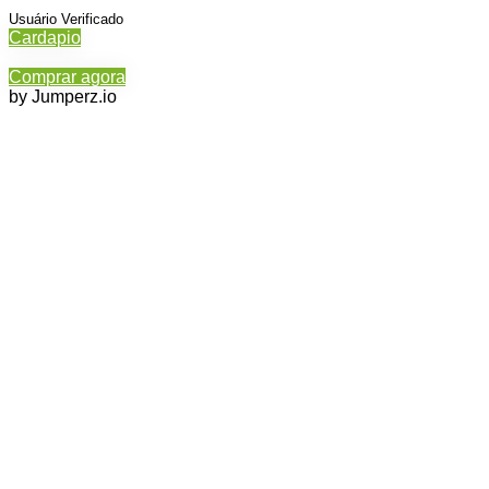
Usuário Verificado
Cardapio
Comprar agora
by Jumperz.io